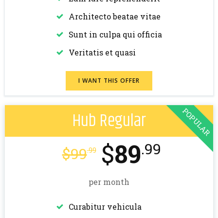
Architecto beatae vitae
Sunt in culpa qui officia
Veritatis et quasi
I WANT THIS OFFER
POPULAR
Hub Regular
$
89
.99
$
99
.99
per month
Curabitur vehicula