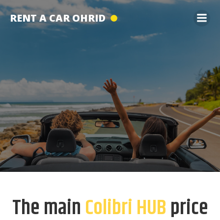
Skip
RENT A CAR OHRID
to
content
The main
Colibri HUB
price