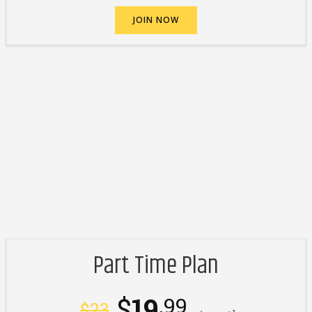
JOIN NOW
Part Time Plan
$
19
.99
$
23