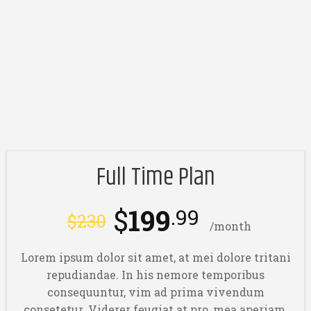
Full Time Plan
$
199
.99
$
230
/month
Lorem ipsum dolor sit amet, at mei dolore tritani
repudiandae. In his nemore temporibus
consequuntur, vim ad prima vivendum
consetetur. Viderer feugiat at pro, mea aperiam.