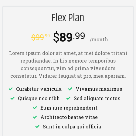
Flex Plan
$
89
.99
$
99
.99
/month
Lorem ipsum dolor sit amet, at mei dolore tritani
repudiandae. In his nemore temporibus
consequuntur, vim ad prima vivendum
consetetur. Viderer feugiat at pro, mea aperiam.
Curabitur vehicula
Vivamus maximus
Quisque nec nibh
Sed aliquam metus
Eum iure reprehenderit
Architecto beatae vitae
Sunt in culpa qui officia